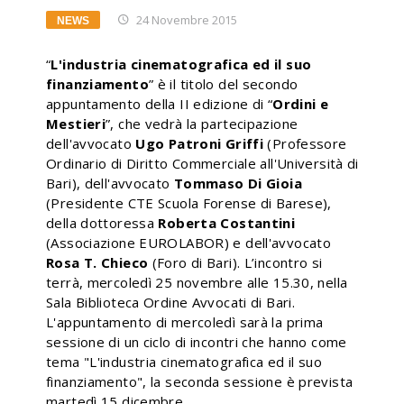
24 Novembre 2015
NEWS
“
L'industria cinematografica ed il suo
finanziamento
” è il titolo del secondo
appuntamento della II edizione di “
Ordini e
Mestieri
”, che vedrà la partecipazione
dell'avvocato
Ugo Patroni Griffi
(Professore
Ordinario di Diritto Commerciale all'Università di
Bari), dell'avvocato
Tommaso Di Gioia
(Presidente CTE Scuola Forense di Barese),
della dottoressa
Roberta Costantini
(Associazione EUROLABOR) e dell'avvocato
Rosa T. Chieco
(Foro di Bari).
L’incontro si
terrà, mercoledì 25 novembre alle 15.30, nella
Sala Biblioteca Ordine Avvocati di Bari.
L'appuntamento di mercoledì sarà la prima
sessione di un ciclo di incontri che hanno come
tema "L'industria cinematografica ed il suo
finanziamento", la seconda sessione è prevista
martedì 15 dicembre.