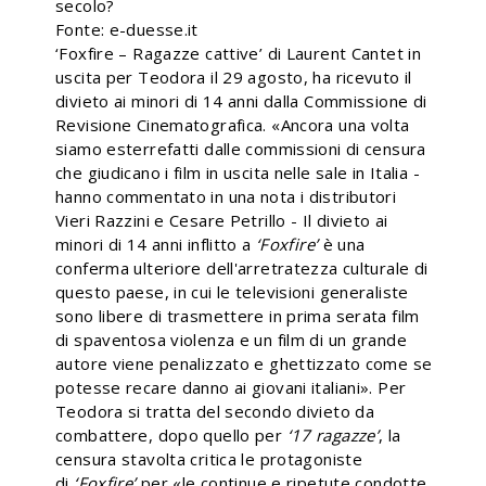
secolo?
Fonte: e-duesse.it
‘Foxfire – Ragazze cattive’ di Laurent Cantet in
uscita per Teodora il 29 agosto, ha ricevuto il
divieto ai minori di 14 anni dalla Commissione di
Revisione Cinematografica. «Ancora una volta
siamo esterrefatti dalle commissioni di censura
che giudicano i film in uscita nelle sale in Italia -
hanno commentato in una nota i distributori
Vieri Razzini e Cesare Petrillo - Il divieto ai
minori di 14 anni inflitto a
‘
Foxfire’
è una
conferma ulteriore dell'arretratezza culturale di
questo paese, in cui le televisioni generaliste
sono libere di trasmettere in prima serata film
di spaventosa violenza e un film di un grande
autore viene penalizzato e ghettizzato come se
potesse recare danno ai giovani italiani». Per
Teodora si tratta del secondo divieto da
combattere, dopo quello per
‘
17 ragazze
’
, la
censura stavolta critica le protagoniste
di
‘
Foxfire’
per «le continue e ripetute condotte