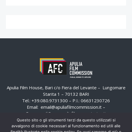
Apulia Film House, Bari c/o Fiera del Levante – Lungomare
Starita 1 – 70132 BARI
Tel.: +39.080.9731300 – P.I.: 06631230726
Email:
email@apuliafilmcommission.it
–
Pec:
email@pec.apuliafilmcommission.it
Questo sito o gli strumenti terzi da questo utilizzati si
avvalgono di cookie necessari al funzionamento ed utili alle
finalità illustrate nella cookie policy. Se vuoi saperne di più o