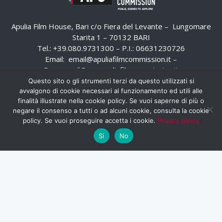
Apulia Film House, Bari c/o Fiera del Levante – Lungomare
Starita 1 – 70132 BARI
Tel.: +39.080.9731300 – P.I.: 06631230726
Email:
email@apuliafilmcommission.it
–
Pec:
email@pec.apuliafilmcommission.it
Questo sito o gli strumenti terzi da questo utilizzati si
avvalgono di cookie necessari al funzionamento ed utili alle
finalità illustrate nella cookie policy. Se vuoi saperne di più o
negare il consenso a tutti o ad alcuni cookie, consulta la cookie
policy. Se vuoi proseguire accetta i cookie.
Privacy policy
Si
No
HOME
WHISTLEBLOWING
AREA RISERVATA
PRIVACY POLICY
RSS
RASSEGNA STAMPA