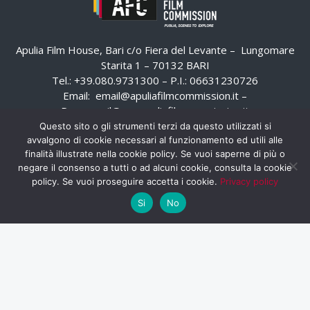
Apulia Film House, Bari c/o Fiera del Levante – Lungomare
Starita 1 – 70132 BARI
Tel.: +39.080.9731300 – P.I.: 06631230726
Email:
email@apuliafilmcommission.it
–
Pec:
email@pec.apuliafilmcommission.it
Questo sito o gli strumenti terzi da questo utilizzati si
avvalgono di cookie necessari al funzionamento ed utili alle
finalità illustrate nella cookie policy. Se vuoi saperne di più o
negare il consenso a tutti o ad alcuni cookie, consulta la cookie
policy. Se vuoi proseguire accetta i cookie.
Privacy policy
Si
No
HOME
WHISTLEBLOWING
AREA RISERVATA