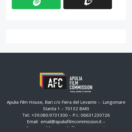
Apulia Film House, Bari c/o Fiera del Levante – Lungomare
Starita 1 – 70132 BARI
Tel.: +39.080.9731300 – P.I.: 06631230726
Email:
email@apuliafilmcommission.it
–
Pec:
email@pec.apuliafilmcommission.it