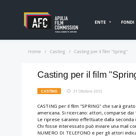
ENTE
FONDI
Home
/
Casting
/
Casting per il film "Spring"
Casting per il film "Sprin
31 Ottobre 2013
CASTING
CASTING per il film "SPRING" che sarà girato
americana. Si ricercano: attori, comparse dai 
Le riprese saranno effettuate dalla second
Chi fosse interessato può inviare una mail
NUMERO DI TELEFONO e per gli attori indicar