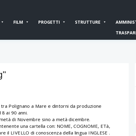
FILM
PROGETTI
STRUTTURE
AMMINIS
TRASPAR
g"
 tra Polignano a Mare e dintorni da produzione
18 ai 90 anni.
a metà di Novembre sino a metà dicembre.
 contenente una cartella con: NOME, COGNOME, ETà,
e il LIVELLO di conoscenza della lingua INGLESE .