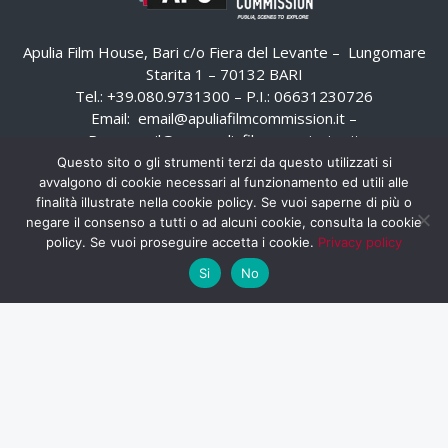
Apulia Film House, Bari c/o Fiera del Levante – Lungomare
Starita 1 – 70132 BARI
Tel.: +39.080.9731300 – P.I.: 06631230726
Email:
email@apuliafilmcommission.it
–
Pec:
email@pec.apuliafilmcommission.it
Questo sito o gli strumenti terzi da questo utilizzati si
avvalgono di cookie necessari al funzionamento ed utili alle
finalità illustrate nella cookie policy. Se vuoi saperne di più o
negare il consenso a tutti o ad alcuni cookie, consulta la cookie
policy. Se vuoi proseguire accetta i cookie.
Privacy policy
Si
No
HOME
WHISTLEBLOWING
AREA RISERVATA
PRIVACY POLICY
RSS
RASSEGNA STAMPA