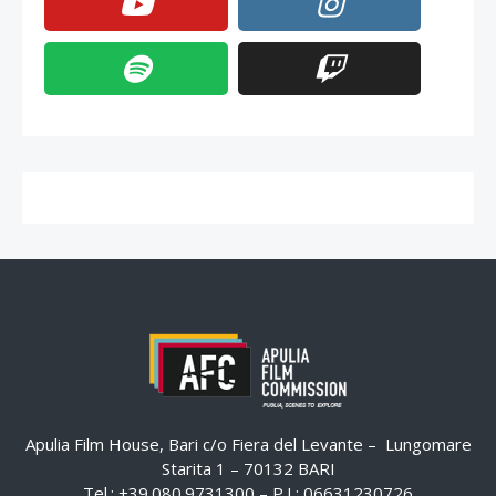
Apulia Film House, Bari c/o Fiera del Levante – Lungomare
Starita 1 – 70132 BARI
Tel.: +39.080.9731300 – P.I.: 06631230726