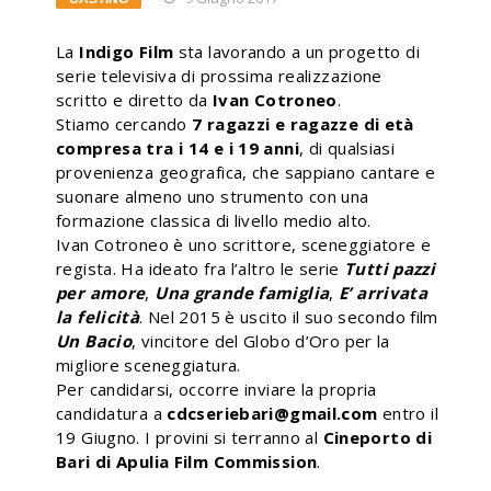
La
Indigo Film
sta lavorando a un progetto di
serie televisiva di prossima realizzazione
scritto e diretto da
Ivan Cotroneo
.
Stiamo cercando
7 ragazzi e ragazze di età
compresa tra i 14 e i 19 anni
, di qualsiasi
provenienza geografica, che sappiano cantare e
suonare almeno uno strumento con una
formazione classica di livello medio alto.
Ivan Cotroneo è uno scrittore, sceneggiatore e
regista. Ha ideato fra l’altro le serie
Tutti pazzi
per amore
,
Una grande famiglia
,
E’ arrivata
la felicità
. Nel 2015 è uscito il suo secondo film
Un Bacio
, vincitore del Globo d’Oro per la
migliore sceneggiatura.
Per candidarsi, occorre inviare la propria
candidatura a
cdcseriebari@gmail.com
entro il
19 Giugno. I provini si terranno al
Cineporto di
Bari di Apulia Film Commission
.