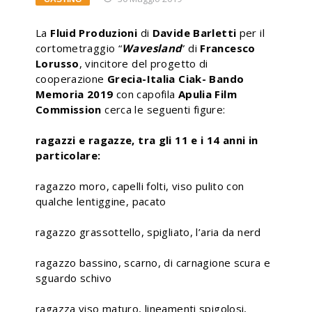
La
Fluid Produzioni
di
Davide Barletti
per il
cortometraggio “
Wavesland
” di
Francesco
Lorusso
, vincitore del progetto di
cooperazione
Grecia-Italia Ciak- Bando
Memoria 2019
con capofila
Apulia Film
Commission
cerca le seguenti figure:
ragazzi e ragazze, tra gli 11 e i 14 anni in
particolare:
ragazzo moro, capelli folti, viso pulito con
qualche lentiggine, pacato
ragazzo grassottello, spigliato, l’aria da nerd
ragazzo bassino, scarno, di carnagione scura e
sguardo schivo
ragazza viso maturo, lineamenti spigolosi,