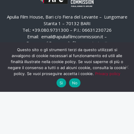
Apulia Film House, Bari c/o Fiera del Levante – Lungomare
Starita 1 – 70132 BARI
Tel.: +39.080.9731300 – P.I.: 06631230726
Email:
email@apuliafilmcommission.it
–
Pec:
email@pec.apuliafilmcommission.it
Questo sito o gli strumenti terzi da questo utilizzati si
avvalgono di cookie necessari al funzionamento ed utili alle
finalità illustrate nella cookie policy. Se vuoi saperne di più o
negare il consenso a tutti o ad alcuni cookie, consulta la cookie
policy. Se vuoi proseguire accetta i cookie.
Privacy policy
Si
No
HOME
WHISTLEBLOWING
AREA RISERVATA
PRIVACY POLICY
RSS
RASSEGNA STAMPA