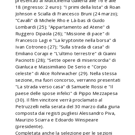
presentati al Multicinema Galleria alle 16 e alle
18 (ingresso: 2 euro): "I primi della lista" di Roan
Johnson e Scialla di Francesco Bruni (24 marzo);
"Cavalli" di Michele Rho e Là-bas di Guido
Lombardi (25); "Appartamento ad Atene" di
Ruggero Dipaola (26); "Missione di pace" di
Francesco Lagi e "La kryptonite nella borsa" di
Ivan Cotroneo (27); "Sulla strada di casa" di
Emiliano Corapi e "L’ultimo terrestre" di Gianni
Pacinotti (28); "Sette opere di misericordia" di
Gianluca e Massimiliano De Serio e "Corpo
celeste" di Alice Rohrwacher (29). Nella stessa
sezione, ma fuori concorso, verranno presentati
"La strada verso casa" di Samuele Rossi e "Il
paese delle spose infelici" di Pippo Mezzapesa
(30). Il film vincitore verrà proclamato al
Petruzzelli nella serata del 30 marzo dalla giuria
composta dai registi pugliesi Alessandro Piva,
Maurizio Sciarra e Edoardo Winspeare
(presidente).
Completata anche la selezione per le sezioni