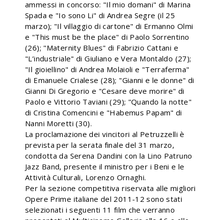
ammessi in concorso: "Il mio domani" di Marina
Spada e "Io sono Li" di Andrea Segre (il 25
marzo); "Il villaggio di cartone" di Ermanno Olmi
e "This must be the place" di Paolo Sorrentino
(26); "Maternity Blues" di Fabrizio Cattani e
"L’industriale" di Giuliano e Vera Montaldo (27);
"Il gioiellino" di Andrea Molaioli e "Terraferma"
di Emanuele Crialese (28); "Gianni e le donne" di
Gianni Di Gregorio e "Cesare deve morire" di
Paolo e Vittorio Taviani (29); "Quando la notte"
di Cristina Comencini e "Habemus Papam" di
Nanni Moretti (30).
La proclamazione dei vincitori al Petruzzelli è
prevista per la serata finale del 31 marzo,
condotta da Serena Dandini con la Lino Patruno
Jazz Band, presente il ministro per i Beni e le
Attività Culturali, Lorenzo Ornaghi.
Per la sezione competitiva riservata alle migliori
Opere Prime italiane del 2011-12 sono stati
selezionati i seguenti 11 film che verranno