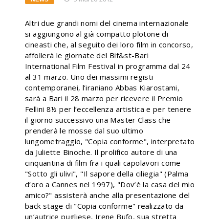
Altri due grandi nomi del cinema internazionale
si aggiungono al già compatto plotone di
cineasti che, al seguito dei loro film in concorso,
affollerà le giornate del Bif&st-Bari
International Film Festival in programma dal 24
al 31 marzo.
Uno dei massimi registi
contemporanei, l’iraniano Abbas Kiarostami,
sarà a Bari il 28 marzo per ricevere il Premio
Fellini 8½ per l’eccellenza artistica e per tenere
il giorno successivo una Master Class che
prenderà le mosse dal suo ultimo
lungometraggio, "Copia conforme", interpretato
da Juliette Binoche. Il prolifico autore di una
cinquantina di film fra i quali capolavori come
"Sotto gli ulivi", "Il sapore della ciliegia" (Palma
d’oro a Cannes nel 1997), "Dov’è la casa del mio
amico?" assisterà anche alla presentazione del
back stage di "Copia conforme" realizzato da
un’autrice pugliese, Irene Bufo, sua stretta