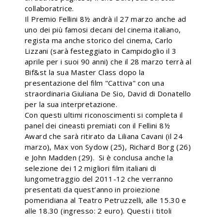
collaboratrice.
Il Premio Fellini 8½ andrà il 27 marzo anche ad
uno dei più famosi decani del cinema italiano,
regista ma anche storico del cinema, Carlo
Lizzani (sarà festeggiato in Campidoglio il 3
aprile per i suoi 90 anni) che il 28 marzo terrà al
Bif&st la sua Master Class dopo la
presentazione del film "Cattiva" con una
straordinaria Giuliana De Sio, David di Donatello
per la sua interpretazione.
Con questi ultimi riconoscimenti si completa il
panel dei cineasti premiati con il Fellini 8½
Award che sarà ritirato da Liliana Cavani (il 24
marzo), Max von Sydow (25), Richard Borg (26)
e John Madden (29). Si è conclusa anche la
selezione dei 12 migliori film italiani di
lungometraggio del 2011-12 che verranno
presentati da quest’anno in proiezione
pomeridiana al Teatro Petruzzelli, alle 15.30 e
alle 18.30 (ingresso: 2 euro). Questi i titoli