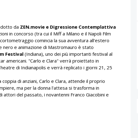
dotto da
ZEN.movie e Digressione Contemplattiva
ni in concorso (tra cui il Miff a Milano e il Napoli Film
, il cortometraggio comincia la sua avventura all'estero
o e nero e animazione di Mastromauro è stato
lm Festival
(Indiana), uno dei più importanti festival al
car americani. "Carlo e Clara" verrà proiettato in
eatre di Indianapolis e verrà replicato i giorni 21, 25
coppia di anziani, Carlo e Clara, attende il proprio
piere, ma per la donna l'attesa si trasforma in
di attori del passato, i novantenni Franco Giacobini e