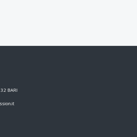
0132 BARI
sion.it