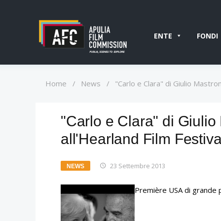
ENTE
FONDI
Home
/
News
/
"Carlo e Clara" di Giulio Mastro
"Carlo e Clara" di Giuli
all'Hearland Film Festiva
23 Settembre 2013
NEWS
Première USA di grande p