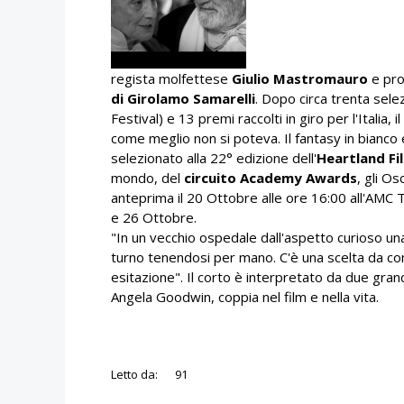
regista molfettese
Giulio Mastromauro
e pro
di Girolamo Samarelli
.
Dopo circa trenta selezio
Festival) e 13 premi raccolti in giro per l'Italia
come meglio non si poteva. Il fantasy in bianc
selezionato alla 22° edizione dell'
Heartland Fi
mondo, del
circuito Academy Awards
, gli Os
anteprima il 20 Ottobre alle ore 16:00 all'AMC Th
e 26 Ottobre.
"In un vecchio ospedale dall'aspetto curioso una 
turno tenendosi per mano. C'è una scelta da com
esitazione". Il corto è interpretato da due gran
Angela Goodwin, coppia nel film e nella vita.
Letto da:
91