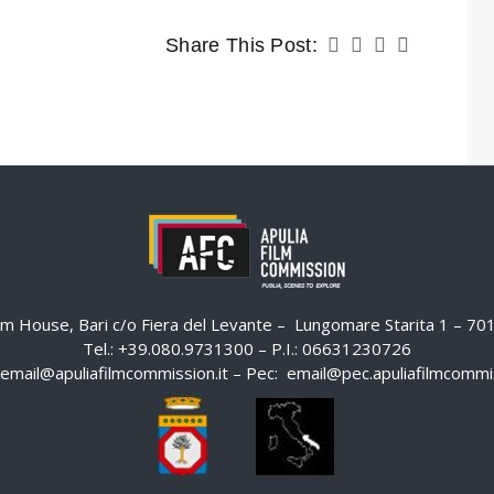
Share This Post:
ilm House, Bari c/o Fiera del Levante – Lungomare Starita 1 – 7
Tel.: +39.080.9731300 – P.I.: 06631230726
email@apuliafilmcommission.it
– Pec:
email@pec.apuliafilmcommis