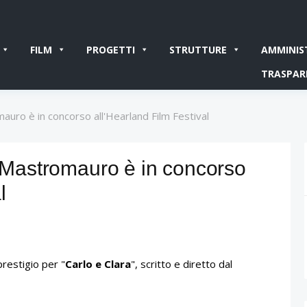
FILM
PROGETTI
STRUTTURE
AMMINIS
TRASPAR
mauro è in concorso all'Hearland Film Festival
o Mastromauro è in concorso
l
restigio per "
Carlo e Clara
", scritto e diretto dal