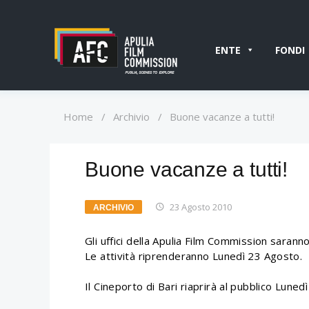
ENTE
FONDI
Home
/
Archivio
/
Buone vacanze a tutti!
Buone vacanze a tutti!
23 Agosto 2010
ARCHIVIO
Gli uffici della Apulia Film Commission sarann
Le attività riprenderanno Lunedì 23 Agosto.
Il Cineporto di Bari riaprirà al pubblico Luned