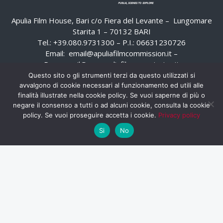
Apulia Film House, Bari c/o Fiera del Levante – Lungomare
Starita 1 – 70132 BARI
Tel.: +39.080.9731300 – P.I.: 06631230726
Email:
email@apuliafilmcommission.it
–
Pec:
email@pec.apuliafilmcommission.it
Questo sito o gli strumenti terzi da questo utilizzati si
avvalgono di cookie necessari al funzionamento ed utili alle
finalità illustrate nella cookie policy. Se vuoi saperne di più o
negare il consenso a tutti o ad alcuni cookie, consulta la cookie
policy. Se vuoi proseguire accetta i cookie.
Privacy policy
Si
No
HOME
WHISTLEBLOWING
AREA RISERVATA
PRIVACY POLICY
RSS
RASSEGNA STAMPA