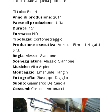
intellettuale a quella popolare.
Titolo:
Binari
Anno di produzione
: 2011
Paese di produzione
: Italia
Durata:
15’
Formato:
HD
Tipologia:
Cortometraggio
Produzione esecutiva:
Vertical Film – I 4 gatti
S.r.l.
Regia:
Alessio Giannone
Sceneggiatura:
Alessio Giannone
Musiche:
Vito Arpino
Montaggio:
Emanuele Flangini
Fotografia:
Giuseppe Digiglio
Suono:
Gianmarco De Candia
Costumi:
Carolina Antonacci