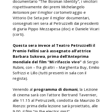
documentario “The Bosnian Identity”, i vincitori
rispettivamente dei premi Michelangelo
Antonioni per il miglior cortometraggio e
Vittorio De Seta per il miglior documentari,
consegnati ieri sera al Petruzzelli dai presidenti
di giuria Pippo Mezzapesa (doc) e Daniele Vicari
(corti).
Questa sera invece al Teatro Petruzzelli il
Premio Fellini sarà assegnato all’attrice
Barbara Sukowa
,
prima dell’Anteprima
mondiale del film “Mi rifaccio vivo”
di Sergio
Rubini, con – fra gli altri – Margherita Buy, Emilio
Sofrizzi e Lillo (tutti presenti in sala con il
regista).
Venendo al
programma di domani
, la Lezione
di cinema sarà con l’attore Bertrand Tavernier,
alle 11.15 al Petruzzelli, condotta da Maurizio Di
Rienzo: prima della lezione sarà proiettato, alle
9.00, il film “In the electric mist”.