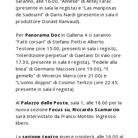
saranno, alle 16.00, “Annelie” di Antej Farac
(presente in sala la regista) e “Las mariposas
de Sadournì” di Darìo Nardi (presente in sala il
produttore Donald Ranvaud).
Per
Panorama Doc
in Galleria 4 ci saranno
“Fatti corsari” di Stefano Petti e Alberto
Testone (ore 15.00, presenti in sala i registi),
“Interdizione perpetua” di Gaetano Di Vaio (ore
17.30, presente in sala il regista), “Fedele alla
linea” di Germano Maccioni (ore 19.00), “Il
gemello” di Vincenzo Marra (ore 21.00) e
“L’uomo doppio” di Cosimo Terlizzi (ore 22.45,
presente in sala il regista)
Al
Palazzo delle Poste
, sala 1, alle 18.00 per la
nuova sezione
Focus su
,
Riccardo Scamarcio
sarà intervistato da Franco Montini. Ingresso
libero.
La
sezione teatro
invece ospiterà, alle 16.00 al