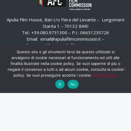
Apulia Film House, Bari c/o Fiera del Levante – Lungomare
Starita 1 – 70132 BARI
Tel.: +39.080.9731300 – P.I.: 06631230726
Email:
email@apuliafilmcommission.it
–
Pec:
email@pec.apuliafilmcommission.it
Questo sito o gli strumenti terzi da questo utilizzati si
avvalgono di cookie necessari al funzionamento ed utili alle
finalità illustrate nella cookie policy. Se vuoi saperne di più o
negare il consenso a tutti o ad alcuni cookie, consulta la cookie
policy. Se vuoi proseguire accetta i cookie.
Privacy policy
Si
No
HOME
WHISTLEBLOWING
AREA RISERVATA