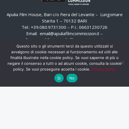
Apulia Film House, Bari c/o Fiera del Levante – Lungomare
Starita 1 – 70132 BARI
Tel.: +39.080.9731300 – P.I.: 06631230726
Email:
email@apuliafilmcommission.it
–
Pec:
email@pec.apuliafilmcommission.it
Questo sito o gli strumenti terzi da questo utilizzati si
avvalgono di cookie necessari al funzionamento ed utili alle
finalità illustrate nella cookie policy. Se vuoi saperne di più o
negare il consenso a tutti o ad alcuni cookie, consulta la cookie
policy. Se vuoi proseguire accetta i cookie.
Privacy policy
Si
No
HOME
WHISTLEBLOWING
AREA RISERVATA
PRIVACY POLICY
RSS
RASSEGNA STAMPA