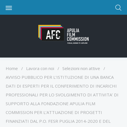
Home
/
Lavora con noi
/
Selezioni non attive
/
AVVISO PUBBLICO PER L’ISTITUZIONE DI UNA BANCA
DATI DI ESPERTI PER IL CONFERIMENTO DI INCARICHI
PROFESSIONALI PER LO SVOLGIMENTO DI ATTIVITA’ DI
SUPPORTO ALLA FONDAZIONE APULIA FILM
COMMISSION PER L’ATTUAZIONE DI PROGETTI
FINANZIATI DAL P.O. FESR PUGLIA 2014-2020 E DEL