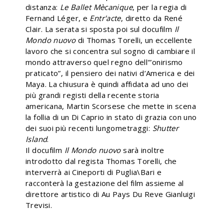
distanza:
Le Ballet Mècanique
, per la regia di
Fernand Léger, e
Entr'acte
, diretto da René
Clair. La serata si sposta poi sul docufilm
Il
Mondo nuovo
di Thomas Torelli, un eccellente
lavoro che si concentra sul sogno di cambiare il
mondo attraverso quel regno dell'”onirismo
praticato”, il pensiero dei nativi d’America e dei
Maya. La chiusura è quindi affidata ad uno dei
più grandi registi della recente storia
americana, Martin Scorsese che mette in scena
la follia di un Di Caprio in stato di grazia con uno
dei suoi più recenti lungometraggi:
Shutter
Island
.
Il docufilm
Il Mondo nuovo
sarà inoltre
introdotto dal regista Thomas Torelli, che
interverrà ai Cineporti di Puglia\Bari e
racconterà la gestazione del film assieme al
direttore artistico di Au Pays Du Reve Gianluigi
Trevisi.