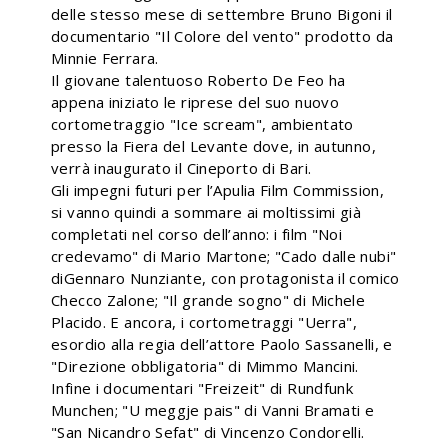
delle stesso mese di settembre Bruno Bigoni il
documentario "Il Colore del vento" prodotto da
Minnie Ferrara.
Il giovane talentuoso Roberto De Feo ha
appena iniziato le riprese del suo nuovo
cortometraggio "Ice scream", ambientato
presso la Fiera del Levante dove, in autunno,
verrà inaugurato il Cineporto di Bari.
Gli impegni futuri per l’Apulia Film Commission,
si vanno quindi a sommare ai moltissimi già
completati nel corso dell’anno: i film "Noi
credevamo" di Mario Martone; "Cado dalle nubi"
diGennaro Nunziante, con protagonista il comico
Checco Zalone; "Il grande sogno" di Michele
Placido. E ancora, i cortometraggi "Uerra",
esordio alla regia dell’attore Paolo Sassanelli, e
"Direzione obbligatoria" di Mimmo Mancini.
Infine i documentari "Freizeit" di Rundfunk
Munchen; "U meggje pais" di Vanni Bramati e
"San Nicandro Sefat" di Vincenzo Condorelli.