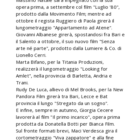
Massimo Natale sarà impegnato con la sua
opera prima, a settembre col film "Luglio ‘80",
prodotto dalla Movimento Film; mentre ad
ottobre il regista Ruggiero di Paola girerà il
lungometraggio "Appartamento ad Atene".
Giovanni Albanese girerà, spostandosi fra Bari e
il Salento a ottobre, il suo nuovo film "Senza
arte né parte", prodotto dalla Lumiere & Co. di
Lionello Cerri.
Marta Bifano, per la Titania Produzioni,
realizzerà il lungometraggio "Looking for
Amlet", nella provincia di Barletta, Andria e
Trani.
Rudy De Luca, allievo di Mel Brooks, per la New
Pandora Film girerà tra Bari, Lecce e Bat
provincia il lungo "Stregato da un sogno".
E infine, sempre in autunno, Giorgia Cecere
lavorerà al film "Il primo incarico", opera prima
prodotta da Donatella Botti per Bianca Film.
Sul fronte formati brevi, Maci Verdesca gira il
cortometraggio "Viva zappatore" e alla fine