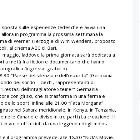
si sposta sulle esperienze tedesche e avvia una
È allora in programma la prossima settimana la
cinema di Werner Herzog e di Wim Wenders, proposto
oli, al cinema ABC di Bari.
 maggio, laddove la prima giornata sarà dedicata a
ri a metà fra fiction e documentario che hanno
atografica (ingresso gratuito).
8.30 “Paese del silenzio e dell’oscurità” (Germania -
ondo dei sordo – ciechi, rappresentanti di
“L’estasi dell’intagliatore Steiner” Germania –
atore con gli sci, che si trasforma in una ferma e
do dello sport; infine alle 21.00 “Fata Morgana”
irato nel Sahara meridionale, in Kenya, in Tanzania,
e nelle Canarie e diviso in tre parti (La creazione, Il
 in voce off attinti da una leggenda degli indios
s e il programma prevede: alle 18.30 “Nick’s Movie.