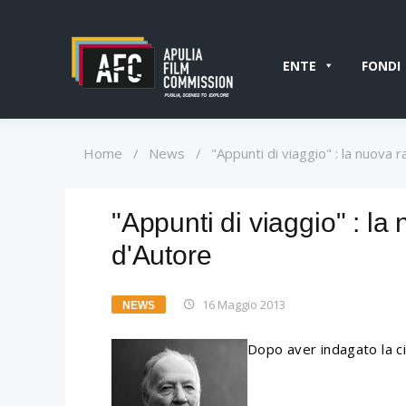
ENTE
FONDI
Home
/
News
/
"Appunti di viaggio" : la nuova 
"Appunti di viaggio" : la
d'Autore
16 Maggio 2013
NEWS
Dopo aver indagato la c