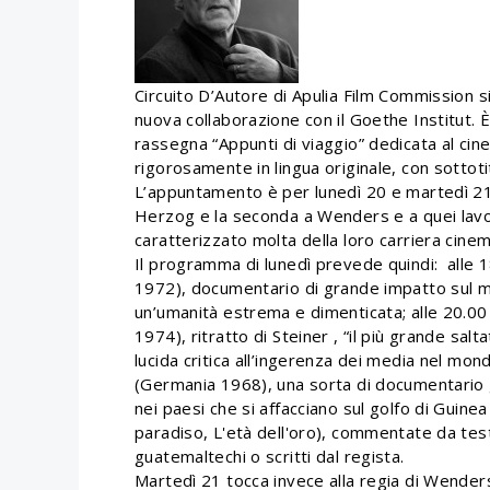
Circuito D’Autore di Apulia Film Commission 
nuova collaborazione con il Goethe Institut. 
rassegna “Appunti di viaggio” dedicata al 
rigorosamente in lingua originale, con sottotit
L’appuntamento è per lunedì 20 e martedì 21
Herzog e la seconda a Wenders e a quei lavo
caratterizzato molta della loro carriera cinem
Il programma di lunedì prevede quindi: alle 1
1972), documentario di grande impatto sul m
un’umanità estrema e dimenticata; alle 20.00 
1974), ritratto di Steiner , “il più grande salt
lucida critica all’ingerenza dei media nel mon
(Germania 1968), una sorta di documentario g
nei paesi che si affacciano sul golfo di Guinea 
paradiso, L'età dell'oro), commentate da testi
guatemaltechi o scritti dal regista.
Martedì 21 tocca invece alla regia di Wender