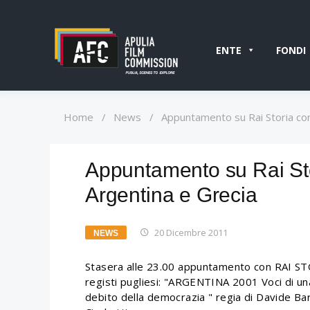
ENTE
FONDI
Home
/
News
/
Appuntamento su Rai Storia co
Appuntamento su Rai St
Argentina e Grecia
20 Dicembre 2011
NEWS
Stasera alle 23.00 appuntamento con RAI ST
registi pugliesi: "ARGENTINA 2001 Voci di un
debito della democrazia " regia di Davide Ba