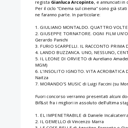
regista
Gianluca Arcopinto
, e annunciati i
Per il ciclo “Cinema sul cinema” sono già stat
ne faranno parte. In particolare:
1. GIULIANO MONTALDO. QUATTRO VOLTE V
2. GIUSEPPE TORNATORE. OGNI FILM UN’OPE
Gerardo Panichi
3. FURIO SCARPELLI. IL RACCONTO PRIMA DI
4. LANDO BUZZANCA. UNO, NESSUNO, CENTO
5. IL LEONE DI ORVIETO di Aureliano Amadei (
MGM)
6. L’INSOLITO IGNOTO. VITA ACROBATICA D
Naitza
7. MORANDO’S MUSIC di Luigi Faccini (su Mo
Fuori concorso verranno presentati alcuni doc
Bif&st fra i migliori in assoluto dell’ultima stag
1. EL IMPENETRABILE di Daniele Incalcaterra
2. IL GEMELLO di Vincenzo Marra
3. LE COSE BELLE di Agostino Ferrente e Gio