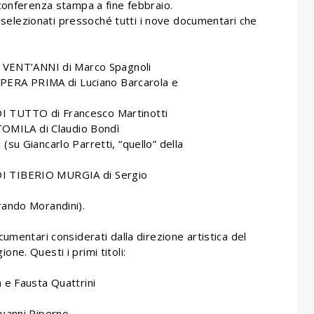
n conferenza stampa a fine febbraio.
i selezionati pressoché tutti i nove documentari che
ENT’ANNI di Marco Spagnoli
RA PRIMA di Luciano Barcarola e
 TUTTO di Francesco Martinotti
MILA di Claudio Bondì
su Giancarlo Parretti, “quello” della
I TIBERIO MURGIA di Sergio
rando Morandini).
umentari considerati dalla direzione artistica del
ione. Questi i primi titoli:
 e Fausta Quattrini
vanni Piperno