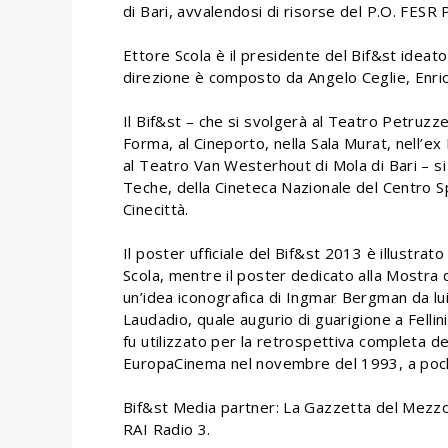
di Bari, avvalendosi di risorse del P.O. FESR
Ettore Scola è il presidente del Bif&st ideato
direzione è composto da Angelo Ceglie, Enric
Il Bif&st – che si svolgerà al Teatro Petruzzel
Forma, al Cineporto, nella Sala Murat, nell’ex 
al Teatro Van Westerhout di Mola di Bari – si
Teche, della Cineteca Nazionale del Centro Sp
Cinecittà.
Il poster ufficiale del Bif&st 2013 è illustrat
Scola, mentre il poster dedicato alla Mostra de
un’idea iconografica di Ingmar Bergman da lui
Laudadio, quale augurio di guarigione a Fellin
fu utilizzato per la retrospettiva completa dei
EuropaCinema nel novembre del 1993, a pochi
Bif&st Media partner: La Gazzetta del Mezzo
RAI Radio 3.