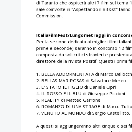
di Taranto che ospiterà altri 7 film sul tema 
sale coinvolte in “Aspettando il Bif&st” fanno 
Commission.
ItaliaFilmFest/Lungometraggi in concors
Per la sezione dedicata ai migliori film itali
prime e seconde) saranno in concorso 12 film 
composta da soli critici stranieri e presiedut
direttore della rivista Positif. Questi i primi f
1. BELLA ADDORMENTATA di Marco Bellocch
2. BELLAS MARIPOSAS di Salvatore Mereu
3. E’ STATO IL FIGLIO di Daniele Ciprì
4. IL ROSSO E IL BLU di Giuseppe Piccioni
5. REALITY di Matteo Garrone
6. ROMANZO DI UNA STRAGE di Marco Tullio
7. VENUTO AL MONDO di Sergio Castellitto.
A questi si aggiungeranno altri cinque o sei f