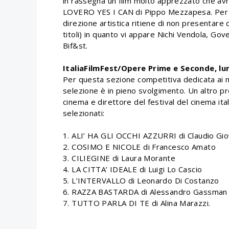
in rassegna un film molto apprezzato che a
LOVERO YES I CAN di Pippo Mezzapesa. Per un
direzione artistica ritiene di non presentare 
titoli) in quanto vi appare Nichi Vendola, Go
Bif&st.
ItaliaFilmFest/Opere Prime e Seconde, l
Per questa sezione competitiva dedicata ai mi
selezione è in pieno svolgimento. Un altro pr
cinema e direttore del festival del cinema itali
selezionati:
1. ALI’ HA GLI OCCHI AZZURRI di Claudio Gi
2. COSIMO E NICOLE di Francesco Amato
3. CILIEGINE di Laura Morante
4. LA CITTA’ IDEALE di Luigi Lo Cascio
5. L’INTERVALLO di Leonardo Di Costanzo
6. RAZZA BASTARDA di Alessandro Gassman
7. TUTTO PARLA DI TE di Alina Marazzi.