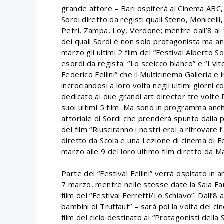
grande attore – Bari ospiterà al Cinema ABC, 
Sordi diretto da registi quali Steno, Monicelli
Petri, Zampa, Loy, Verdone; mentre dall’8 al
dei quali Sordi è non solo protagonista ma an
marzo gli ultimi 2 film del “Festival Alberto So
esordi da regista: “Lo sceicco bianco” e “I vit
Federico Fellini” che il Multicinema Galleria e
incrociandosi a loro volta negli ultimi giorni 
dedicato ai due grandi art director tre volte P
suoi ultimi 5 film. Ma sono in programma anch
attoriale di Sordi che prenderà spunto dalla 
del film “Riusciranno i nostri eroi a ritrovar
diretto da Scola e una Lezione di cinema di F
marzo alle 9 del loro ultimo film diretto da 
Parte del “Festival Fellini” verrà ospitato in 
7 marzo, mentre nelle stesse date la Sala Fa
film del “Festival Ferretti/Lo Schiavo”. Dall’8
bambini di Truffaut” – sarà poi la volta del c
film del ciclo destinato ai “Protagonisti della