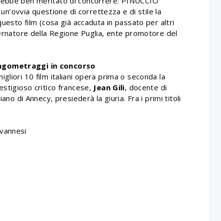
vrebbe ben meritato di concorrere: PINUCCIO
’ovvia questione di correttezza e di stile la
questo film (cosa già accaduta in passato per altri
vernatore della Regione Puglia, ente promotore del
ungometraggi in concorso
gliori 10 film italiani opera prima o seconda la
estigioso critico francese,
Jean Gili
, docente di
ano di Annecy, presiederà la giuria. Fra i primi titoli
ovannesi