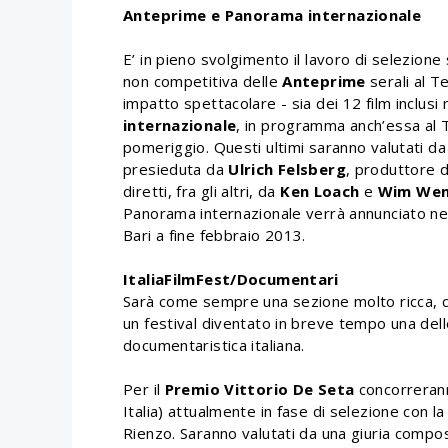
Anteprime e Panorama internazionale
E’ in pieno svolgimento il lavoro di selezione
non competitiva delle
Anteprime
serali al T
impatto spettacolare - sia dei 12 film inclusi
internazionale
, in programma anch’essa al 
pomeriggio. Questi ultimi saranno valutati da
presieduta da
Ulrich Felsberg
, produttore di
diretti, fra gli altri, da
Ken Loach
e
Wim Wen
Panorama internazionale verrà annunciato ne
Bari a fine febbraio 2013.
ItaliaFilmFest/Documentari
Sarà come sempre una sezione molto ricca, co
un festival diventato in breve tempo una delle
documentaristica italiana.
Per il
Premio Vittorio De Seta
concorrerann
Italia) attualmente in fase di selezione con l
Rienzo. Saranno valutati da una giuria compo