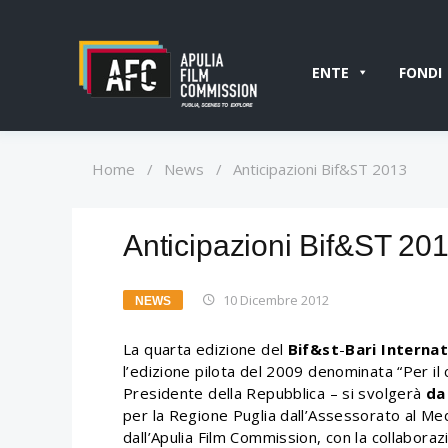
ENTE
FONDI
Home
/
News
/
Anticipazioni Bif&ST 2013
Anticipazioni Bif&ST 20
10 Dicembre 2012
NEWS
La quarta edizione del
Bif&st
-
Bari Internat
l’edizione pilota del 2009 denominata “Per il 
Presidente della Repubblica – si svolgerà
da
per la Regione Puglia dall’Assessorato al Me
dall’Apulia Film Commission, con la collaboraz