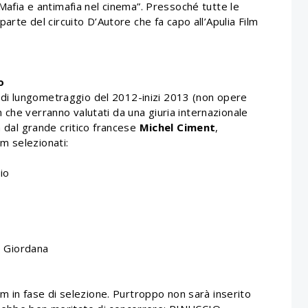
“Mafia e antimafia nel cinema”. Pressoché tutte le
parte del circuito D’Autore che fa capo all’Apulia Film
o
ani di lungometraggio del 2012-inizi 2013 (non opere
che verranno valutati da una giuria internazionale
a dal grande critico francese
Michel Ciment
,
ilm selezionati:
io
 Giordana
ilm in fase di selezione. Purtroppo non sarà inserito