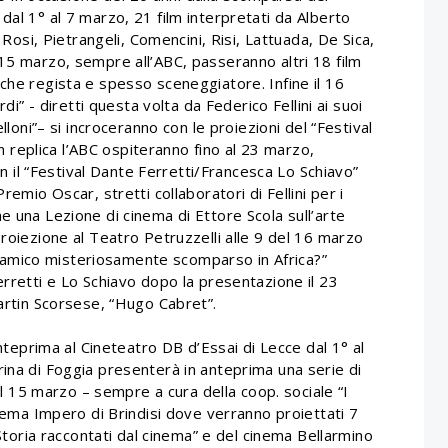
dal 1° al 7 marzo, 21 film interpretati da Alberto
, Rosi, Pietrangeli, Comencini, Risi, Lattuada, De Sica,
 15 marzo, sempre all’ABC, passeranno altri 18 film
che regista e spesso sceneggiatore. Infine il 16
rdi” - diretti questa volta da Federico Fellini ai suoi
elloni”– si incroceranno con le proiezioni del “Festival
 in replica l’ABC ospiteranno fino al 23 marzo,
con il “Festival Dante Ferretti/Francesca Lo Schiavo”
remio Oscar, stretti collaboratori di Fellini per i
e una Lezione di cinema di Ettore Scola sull’arte
proiezione al Teatro Petruzzelli alle 9 del 16 marzo
e l’amico misteriosamente scomparso in Africa?”
erretti e Lo Schiavo dopo la presentazione il 23
Martin Scorsese, “Hugo Cabret”.
anteprima al Cineteatro DB d’Essai di Lecce dal 1° al
rina di Foggia presenterà in anteprima una serie di
 al 15 marzo – sempre a cura della coop. sociale “I
inema Impero di Brindisi dove verranno proiettati 7
 Storia raccontati dal cinema” e del cinema Bellarmino