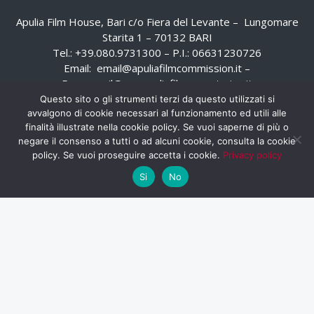
Apulia Film House, Bari c/o Fiera del Levante – Lungomare
Starita 1 – 70132 BARI
Tel.: +39.080.9731300 – P.I.: 06631230726
Email:
email@apuliafilmcommission.it
–
Pec:
email@pec.apuliafilmcommission.it
Questo sito o gli strumenti terzi da questo utilizzati si
avvalgono di cookie necessari al funzionamento ed utili alle
finalità illustrate nella cookie policy. Se vuoi saperne di più o
negare il consenso a tutti o ad alcuni cookie, consulta la cookie
policy. Se vuoi proseguire accetta i cookie.
Privacy policy
Si
No
HOME
WHISTLEBLOWING
AREA RISERVATA
PRIVACY POLICY
RSS
RASSEGNA STAMPA