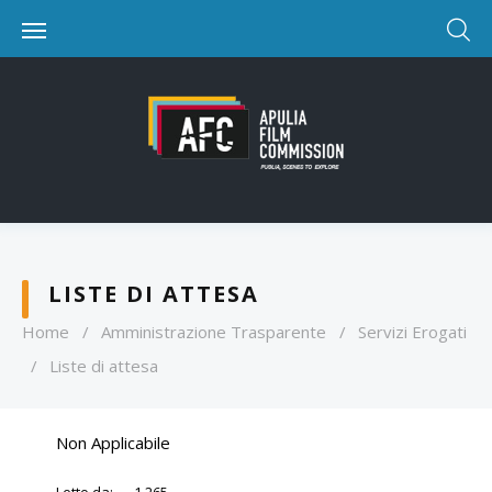
LISTE DI ATTESA
Home
/
Amministrazione Trasparente
/
Servizi Erogati
/
Liste di attesa
Non Applicabile