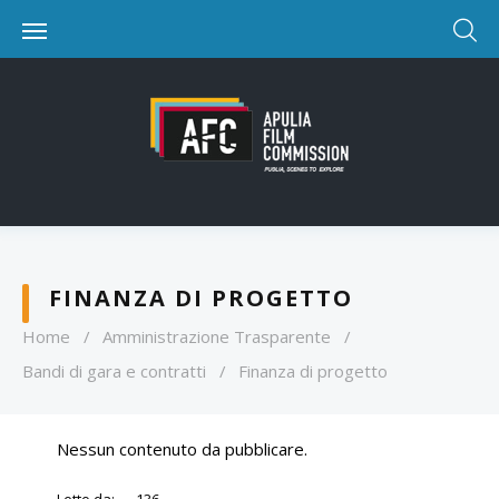
FINANZA DI PROGETTO
Home
/
Amministrazione Trasparente
/
Bandi di gara e contratti
/
Finanza di progetto
Nessun contenuto da pubblicare.