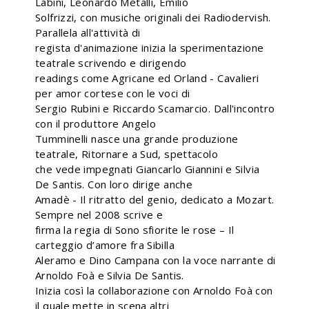
Labini, Leonardo Metalli, Emilio
Solfrizzi, con musiche originali dei Radiodervish.
Parallela all'attività di
regista d'animazione inizia la sperimentazione
teatrale scrivendo e dirigendo
readings come Agricane ed Orland - Cavalieri
per amor cortese con le voci di
Sergio Rubini e Riccardo Scamarcio. Dall'incontro
con il produttore Angelo
Tumminelli nasce una grande produzione
teatrale, Ritornare a Sud, spettacolo
che vede impegnati Giancarlo Giannini e Silvia
De Santis. Con loro dirige anche
Amadè - Il ritratto del genio, dedicato a Mozart.
Sempre nel 2008 scrive e
firma la regia di Sono sfiorite le rose – Il
carteggio d’amore fra Sibilla
Aleramo e Dino Campana con la voce narrante di
Arnoldo Foà e Silvia De Santis.
Inizia così la collaborazione con Arnoldo Foà con
il quale mette in scena altri