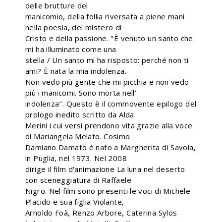
delle brutture del
manicomio, della follia riversata a piene mani
nella poesia, del mistero di
Cristo e della passione. "È venuto un santo che
mi ha illuminato come una
stella / Un santo mi ha risposto: perché non ti
ami? È nata la mia indolenza.
Non vedo più gente che mi picchia e non vedo
più i manicomi. Sono morta nell’
indolenza". Questo è il commovente epilogo del
prologo inedito scritto da Alda
Merini i cui versi prendono vita grazie alla voce
di Mariangela Melato. Cosimo
Damiano Damato è nato a Margherita di Savoia,
in Puglia, nel 1973. Nel 2008
dirige il film d'animazione La luna nel deserto
con sceneggiatura di Raffaele
Nigro. Nel film sono presenti le voci di Michele
Placido e sua figlia Violante,
Arnoldo Foà, Renzo Arbore, Caterina Sylos