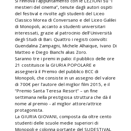
Si rinnova l’appuntamento con le LEZIONI su “I
mestieri del cinema”, tenute dagli autori ospiti
del festival e rivolte agli studenti del Liceo
Classico Morea di Conversano e del Liceo Galilei
di Monopoli, accanto a studenti universitari
interessati, grazie al patrocinio dell’Università
degli Studi di Bari. Quattro i registi coinvolti:
Guendalina Zampagni, Michele Alhaique, Ivano Di
Matteo e Diego Bianchi alias Zoro.
Saranno tre i premi in palio: il pubblico delle ore
21 costituisce la GIURIA POPOLARE e
assegnerà il Premio del pubblico BCC di
Monopoli, che consiste in un assegno del valore
di 700€ per l’autore del miglior film 2015, e il
“Premio Santa Teresa Resort” – un fine
settimana nella prestigiosa struttura che dà il
nome al premio - al miglior attore/attrice
protagonista.
La GIURIA GIOVANI, composta da oltre cento
studenti delle scuole medie superiori di
Monopoli e colonna portante del SUDESTIVAL