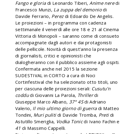
Fango e gloria
di Leonardo Tiberi,
Anime nere
di
Francesco Munzi,
La zuppa del demonio
di
Davide Ferrario,
Perez
di Edoardo De Angelis.
Le proiezioni – in programma con cadenza
settimanale il venerdì alle ore 18 e 21 al Cinema
Vittoria di Monopoli – saranno come di consueto
accompagnate dagli autori e dai protagonisti
delle pellicole. Novità di quest’anno la presenza
di giornalisti, critici e opinionisti che
dialogheranno con il pubblico assieme agli ospiti.
Confermata anche nel 2015 la sezione
SUDESTIVAL in CORTO a cura di Noci
Cortinfestival che ha selezionato otto titoli, uno
per ciascuna delle proiezioni serali:
Cusutu’n
coddu
di Giovanni La Parola,
Thriller
di
Giuseppe Marco Albano,
37° 4S
di Adriano
Valerio,
Il mio
ultimo giorno di guerra
di Matteo
Tondini,
Muri puliti
di Davide Tromba,
Preti
di
Astutillo Smeriglia,
Vodka Tonic
di Ivano Fachin e
41
di Massimo Cappelli.