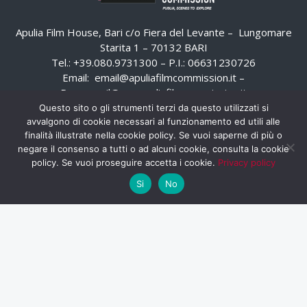
Apulia Film House, Bari c/o Fiera del Levante – Lungomare
Starita 1 – 70132 BARI
Tel.: +39.080.9731300 – P.I.: 06631230726
Email:
email@apuliafilmcommission.it
–
Pec:
email@pec.apuliafilmcommission.it
Questo sito o gli strumenti terzi da questo utilizzati si
avvalgono di cookie necessari al funzionamento ed utili alle
finalità illustrate nella cookie policy. Se vuoi saperne di più o
negare il consenso a tutti o ad alcuni cookie, consulta la cookie
policy. Se vuoi proseguire accetta i cookie.
Privacy policy
Si
No
HOME
WHISTLEBLOWING
AREA RISERVATA
PRIVACY POLICY
RSS
RASSEGNA STAMPA