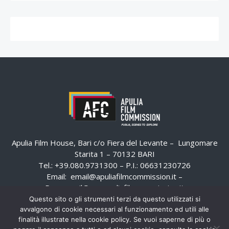
Apulia Film House, Bari c/o Fiera del Levante – Lungomare
Starita 1 – 70132 BARI
Tel.: +39.080.9731300 – P.I.: 06631230726
Email:
email@apuliafilmcommission.it
–
Pec:
email@pec.apuliafilmcommission.it
Questo sito o gli strumenti terzi da questo utilizzati si
avvalgono di cookie necessari al funzionamento ed utili alle
finalità illustrate nella cookie policy. Se vuoi saperne di più o