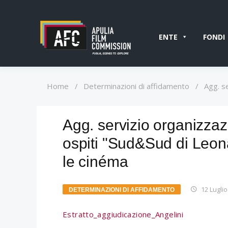
ENTE
FONDI
Home
/
Determinazioni di affidamento
/
Agg. s
Agg. servizio organizz
ospiti "Sud&Sud di Leona
le cinéma
12 Lugli
DETERMINAZIONI DI AFFIDAMENTO
Estratto_aggiudicazione_Angelini