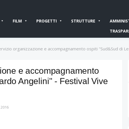
FILM
PROGETTI
STRUTTURE
AMMINIS
TRASPAR
ervizio organizzazione e accompagnamento ospiti "Sud&Sud di Leon
azione e accompagnamento
rdo Angelini" - Festival Vive
o 2016