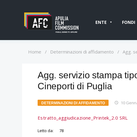
ENTE
FONDI
Home
/
Determinazioni di affidamento
/
Agg. se
Agg. servizio stampa tipo
Cineporti di Puglia
10 Genn
DETERMINAZIONI DI AFFIDAMENTO
Estratto_aggiudicazione_Printek_2.0 SRL
Letto da:
78