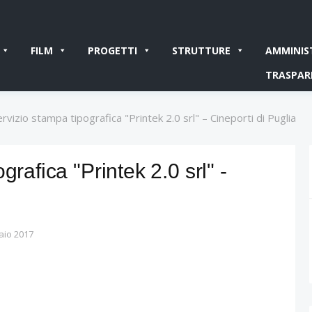
FILM
PROGETTI
STRUTTURE
AMMINIS
TRASPAR
rvizio stampa tipografica "Printek 2.0 srl" – Cineporti di Puglia
grafica "Printek 2.0 srl" -
aio 2017