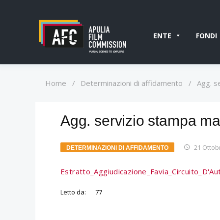
ENTE
FONDI
Home
/
Determinazioni di affidamento
/
Agg. s
Agg. servizio stampa mat
21 Ottob
DETERMINAZIONI DI AFFIDAMENTO
Estratto_Aggiudicazione_Favia_Circuito_D'Au
Letto da:
77