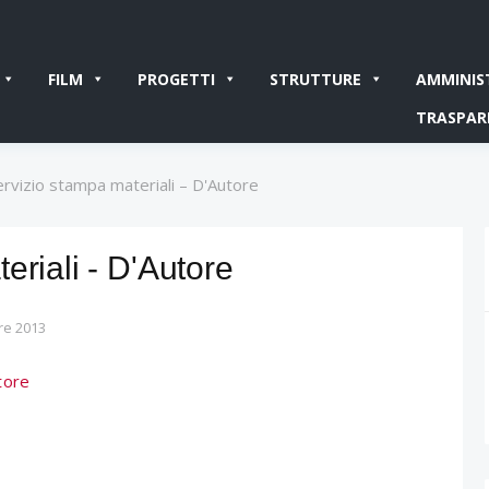
FILM
PROGETTI
STRUTTURE
AMMINIS
TRASPAR
ervizio stampa materiali – D'Autore
eriali - D'Autore
re 2013
tore