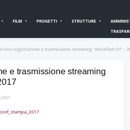
FILM
PROGETTI
STRUTTURE
AMMINIS
TRASPAR
ervizio registrazione e trasmissione streaming "Anicaflash Srl" – 
one e trasmissione streaming
 2017
o 2017
g_conf_stampa_2017