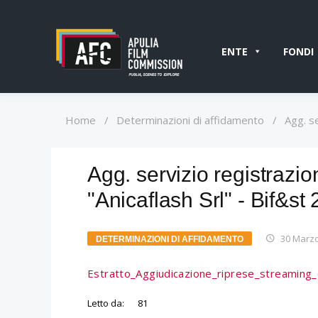
ENTE
FONDI
Home
/
Determinazioni di affidamento
/
Agg. s
Agg. servizio registrazi
"Anicaflash Srl" - Bif&st
30 Marz
DETERMINAZIONI DI AFFIDAMENTO
Estratto_Aggiudicazione_riprese_streamin
Letto da:
81