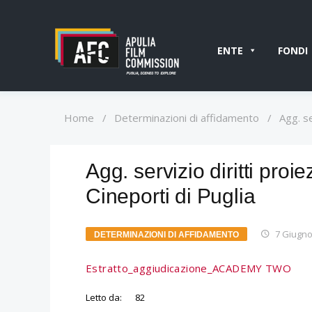
ENTE
FONDI
Home
/
Determinazioni di affidamento
/
Agg. se
Agg. servizio diritti pro
Cineporti di Puglia
7 Giugno
DETERMINAZIONI DI AFFIDAMENTO
Estratto_aggiudicazione_ACADEMY TWO
Letto da:
82