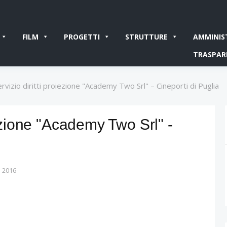
FILM
PROGETTI
STRUTTURE
AMMINIS
TRASPAR
rvizio diritti proiezione "Academy Two Srl" – Cineporti di Puglia
iezione "Academy Two Srl" -
 2016