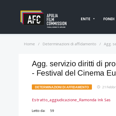
ENTE
FONDI
Home
/
Determinazioni di affidamento
/
Agg. s
Agg. servizio diritti di 
- Festival del Cinema E
21 Febbr
DETERMINAZIONI DI AFFIDAMENTO
Estratto_aggiudicazione_Ramonda Ink Sas
Letto da:
59