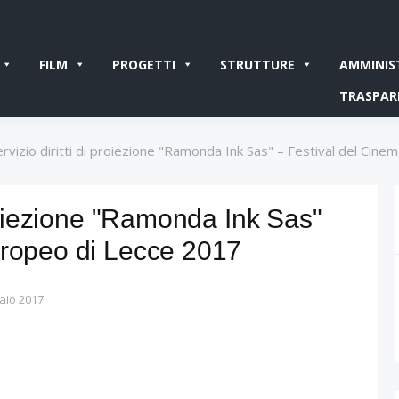
FILM
PROGETTI
STRUTTURE
AMMINIS
TRASPAR
ervizio diritti di proiezione "Ramonda Ink Sas" – Festival del Cin
proiezione "Ramonda Ink Sas"
uropeo di Lecce 2017
aio 2017