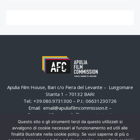
Apulia Film House, Bari c/o Fiera del Levante – Lungomare
Starita 1 – 70132 BARI
Tel.: +39.080.9731300 – P.I.: 06631230726
Email:
email@apuliafilmcommission.it
–
Pec:
email@pec.apuliafilmcommission.it
Questo sito o gli strumenti terzi da questo utilizzati si
avvalgono di cookie necessari al funzionamento ed utili alle
finalità illustrate nella cookie policy. Se vuoi saperne di più o