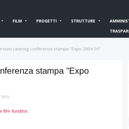
FILM
PROGETTI
STRUTTURE
AMMINIS
TRASPAR
ervizio catering conferenza stampa "Expo 2004 Srl"
conferenza stampa "Expo
 2015
a film funddoc