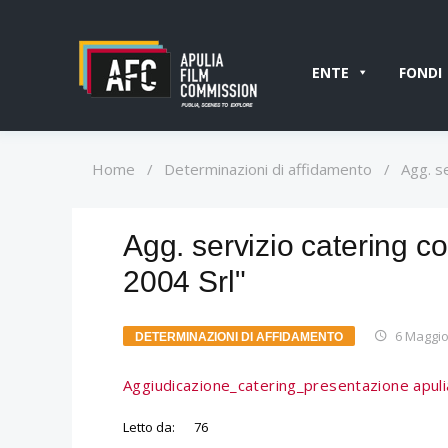
ENTE
FONDI
Home
/
Determinazioni di affidamento
/
Agg. s
Agg. servizio catering 
2004 Srl"
6 Maggio
DETERMINAZIONI DI AFFIDAMENTO
Aggiudicazione_catering_presentazione apuli
Letto da:
76