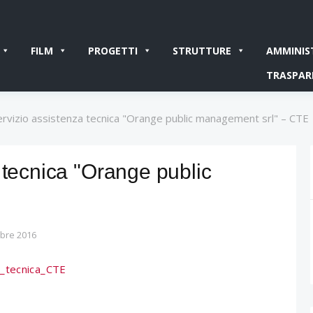
FILM
PROGETTI
STRUTTURE
AMMINIS
TRASPAR
ervizio assistenza tecnica "Orange public management srl" – CTE
 tecnica "Orange public
bre 2016
a_tecnica_CTE