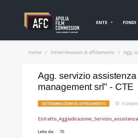
ENTE
FONDI
Home
/
Determinazioni di affidamento
/
Agg. s
Agg. servizio assistenza
management srl" - CTE
9 Settem
DETERMINAZIONI DI AFFIDAMENTO
Estratto_Aggiudicazione_Servizio_assistenz
Letto da:
70