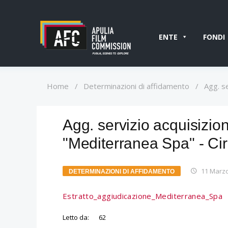
ENTE
FONDI
Home
/
Determinazioni di affidamento
/
Agg. s
Agg. servizio acquisizio
"Mediterranea Spa" - Cir
11 Marz
DETERMINAZIONI DI AFFIDAMENTO
Estratto_aggiudicazione_Mediterranea_Spa
Letto da:
62