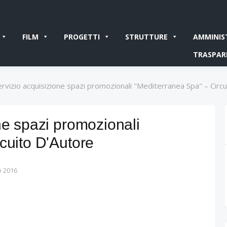
FILM
PROGETTI
STRUTTURE
AMMINIS
TRASPAR
ervizio acquisizione spazi promozionali "Mediterranea Spa" – Circ
ne spazi promozionali
cuito D'Autore
o 2016