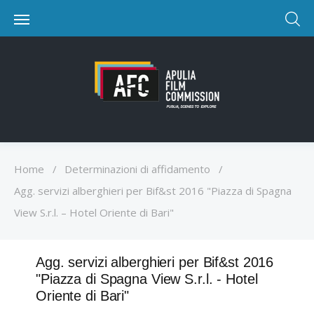
Home
/
Determinazioni di affidamento
/
Agg. servizi alberghieri per Bif&st 2016 "Piazza di Spagna
View S.r.l. – Hotel Oriente di Bari"
Agg. servizi alberghieri per Bif&st 2016
"Piazza di Spagna View S.r.l. - Hotel
Oriente di Bari"