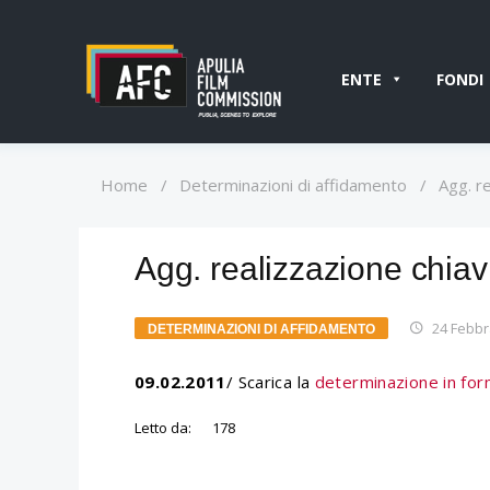
ENTE
FONDI
Home
/
Determinazioni di affidamento
/
Agg. r
Agg. realizzazione chiav
24 Febbr
DETERMINAZIONI DI AFFIDAMENTO
09.02.2011
/ Scarica la
determinazione in for
Letto da:
178