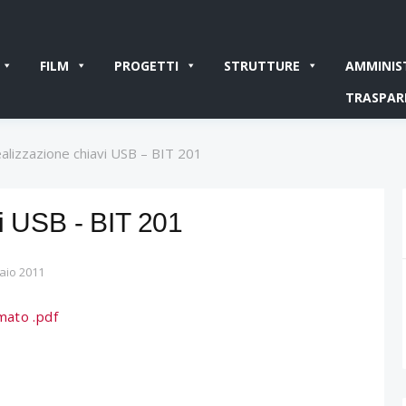
FILM
PROGETTI
STRUTTURE
AMMINIS
TRASPAR
ealizzazione chiavi USB – BIT 201
i USB - BIT 201
aio 2011
mato .pdf