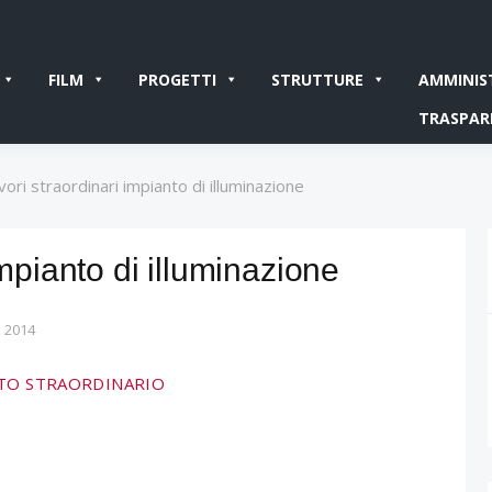
FILM
PROGETTI
STRUTTURE
AMMINIS
TRASPAR
vori straordinari impianto di illuminazione
impianto di illuminazione
 2014
ENTO STRAORDINARIO