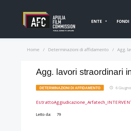
ENTE
FONDI
Home
/
Determinazioni di affidamento
/
Agg. la
Agg. lavori straordinari 
6 Giugno
DETERMINAZIONI DI AFFIDAMENTO
EstrattoAggiudicazione_Arfatech_INTERV
Letto da:
79