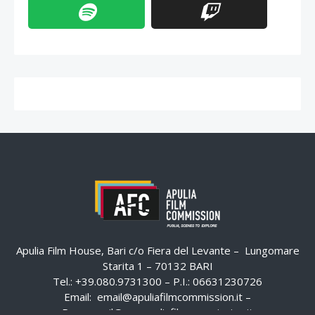
Apulia Film House, Bari c/o Fiera del Levante – Lungomare
Starita 1 – 70132 BARI
Tel.: +39.080.9731300 – P.I.: 06631230726
Email:
email@apuliafilmcommission.it
–
Pec:
email@pec.apuliafilmcommission.it