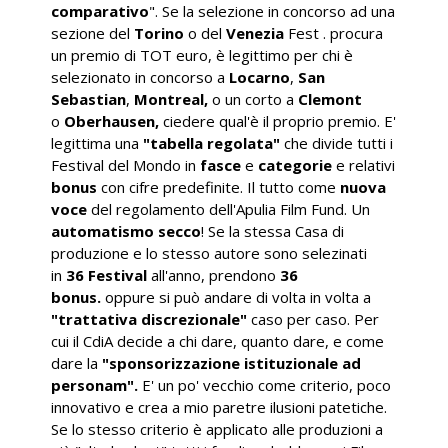
comparativo
". Se la selezione in concorso ad una
sezione del
Torino
o del
Venezia
Fest . procura
un premio di TOT euro, è legittimo per chi è
selezionato in concorso a
Locarno
,
San
Sebastian
,
Montreal,
o un corto a
Clemont
o
Oberhausen,
ciedere qual'è il proprio premio. E'
legittima una
"tabella regolata"
che divide tutti i
Festival del Mondo in
fasce
e
categorie
e relativi
bonus
con cifre predefinite. Il tutto come
nuova
voce
del regolamento dell'Apulia Film Fund. Un
automatismo secco
! Se la stessa Casa di
produzione e lo stesso autore sono selezinati
in
36 Festival
all'anno, prendono
36
bonus.
oppure si può andare di volta in volta a
"trattativa discrezionale"
caso per caso. Per
cui il CdiA decide a chi dare, quanto dare, e come
dare la
"sponsorizzazione istituzionale ad
personam".
E' un po' vecchio come criterio, poco
innovativo e crea a mio paretre ilusioni patetiche.
Se lo stesso criterio è applicato alle produzioni a