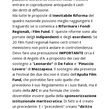
entrare in coproduzione anticipando il cash
dei diritti di diffusione.
Ma tutte le proposte di
Inevitabile Riforma
del
quadro nazionale possono meglio raggiungere il
traguardo se si comenica a
RIformare i Fondi
Regionali,
i
Film Fund.
E queste riforme sono alla
portate delgli
indipendenti
e degli
esordienti.
Se
20 Film Fund regionali hanno certi criteri il
mininistero non potrà andare in controtendenza.
Devo fare una precisazione
IMPORTANTE
circa il
cenno di Angelo d'A. a proposito dei casi del
sostegno a "
Leonardo"
di
De Falco
e "
Pinuccio
Lovero
" di
Mezzapesa
. Il sostegno alla presenza
ai Festival dei due doc.non è stato dell'
Apulia Film
Fund,
che potrebbe fare solo quello che
prevedono il suo Regolamento e i suoi Bandi, ma è
stato della
AFC
in una formula che credo
doverebbe essere quella della
sponsorizzazione
istituzionale meritocratica
. Di fatti si è creato
un precedente. E i "precedenti" creano
"diritto