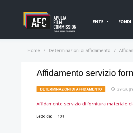
ENTE
FONDI
Home
/
Determinazioni di affidamento
/
Affida
Affidamento servizio forn
29 Giugn
DETERMINAZIONI DI AFFIDAMENTO
Affidamento servizio di fornitura materiale el
Letto da:
104