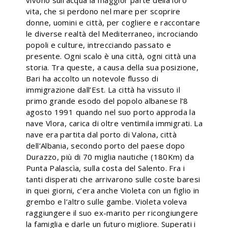
vivono sull’acqua la maggior parte della loro
vita, che si perdono nel mare per scoprire
donne, uomini e città, per cogliere e raccontare
le diverse realtà del Mediterraneo, incrociando
popoli e culture, intrecciando passato e
presente. Ogni scalo è una città, ogni città una
storia. Tra queste, a causa della sua posizione,
Bari ha accolto un notevole flusso di
immigrazione dall’Est. La città ha vissuto il
primo grande esodo del popolo albanese l’8
agosto 1991 quando nel suo porto approda la
nave Vlora, carica di oltre ventimila immigrati. La
nave era partita dal porto di Valona, città
dell’Albania, secondo porto del paese dopo
Durazzo, più di 70 miglia nautiche (180Km) da
Punta Palascìa, sulla costa del Salento. Fra i
tanti disperati che arrivarono sulle coste baresi
in quei giorni, c’era anche Violeta con un figlio in
grembo e l’altro sulle gambe. Violeta voleva
raggiungere il suo ex-marito per ricongiungere
la famiglia e darle un futuro migliore. Superati i