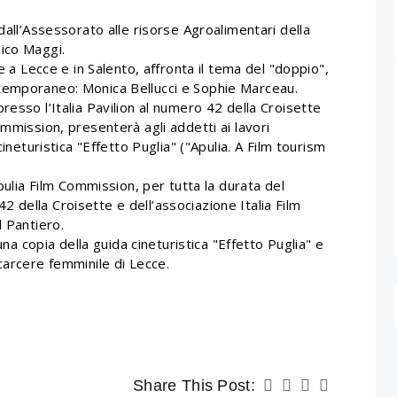
dall’Assessorato alle risorse Agroalimentari della
ico Maggi.
e a Lecce e in Salento, affronta il tema del "doppio",
temporaneo: Monica Bellucci e Sophie Marceau.
resso l’Italia Pavilion al numero 42 della Croisette
ommission, presenterà agli addetti ai lavori
cineturistica "Effetto Puglia" ("Apulia. A Film tourism
Apulia Film Commission, per tutta la durata del
l 42 della Croisette e dell’associazione Italia Film
l Pantiero.
una copia della guida cineturistica "Effetto Puglia" e
carcere femminile di Lecce.
Share This Post: