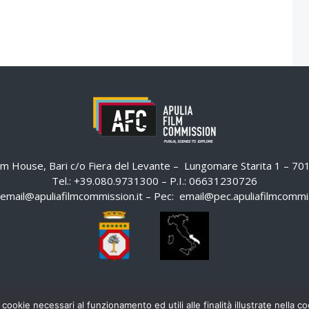
ilm House, Bari c/o Fiera del Levante – Lungomare Starita 1 – 7
Tel.: +39.080.9731300 – P.I.: 06631230726
email@apuliafilmcommission.it
– Pec:
email@pec.apuliafilmcommis
 cookie necessari al funzionamento ed utili alle finalità illustrate nella 