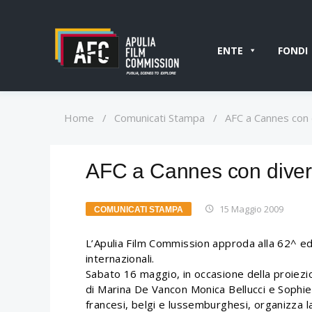
ENTE
FONDI
Home
/
Comunicati Stampa
/
AFC a Cannes con d
AFC a Cannes con diverse
15 Maggio 2009
COMUNICATI STAMPA
L’Apulia Film Commission approda alla 62^ edi
internazionali.
Sabato 16 maggio, in occasione della proiezio
di Marina De Vancon Monica Bellucci e Sophie M
francesi, belgi e lussemburghesi, organizza la