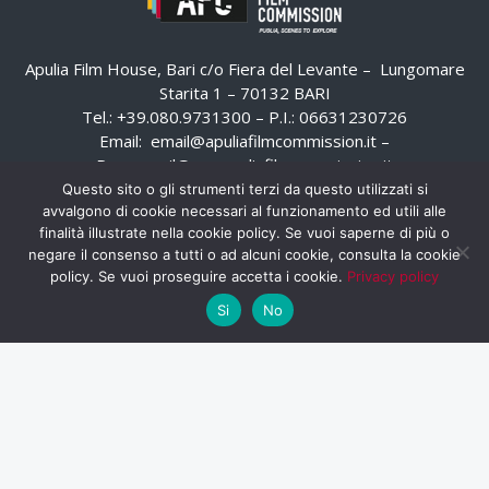
Apulia Film House, Bari c/o Fiera del Levante – Lungomare
Starita 1 – 70132 BARI
Tel.: +39.080.9731300 – P.I.: 06631230726
Email:
email@apuliafilmcommission.it
–
Pec:
email@pec.apuliafilmcommission.it
Questo sito o gli strumenti terzi da questo utilizzati si
avvalgono di cookie necessari al funzionamento ed utili alle
finalità illustrate nella cookie policy. Se vuoi saperne di più o
negare il consenso a tutti o ad alcuni cookie, consulta la cookie
policy. Se vuoi proseguire accetta i cookie.
Privacy policy
Si
No
HOME
WHISTLEBLOWING
AREA RISERVATA